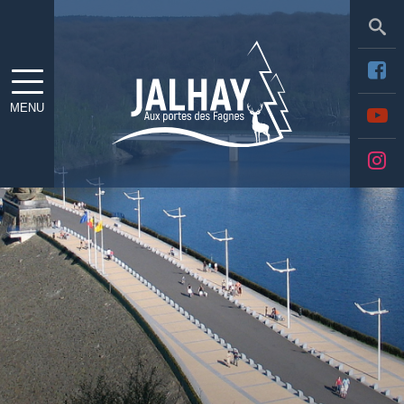
Sea
MENU