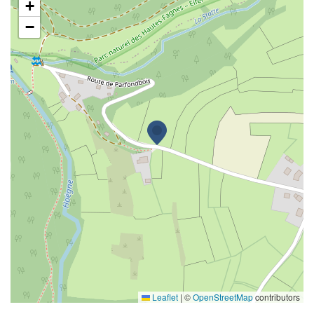
+
−
Leaflet
|
©
OpenStreetMap
contributors