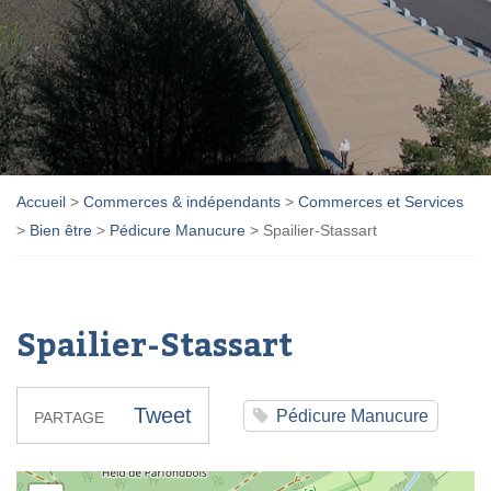
Accueil
>
Commerces & indépendants
>
Commerces et Services
>
Bien être
>
Pédicure Manucure
>
Spailier-Stassart
Spailier-Stassart
Tweet
Pédicure Manucure
PARTAGE
Spailier-Stassart