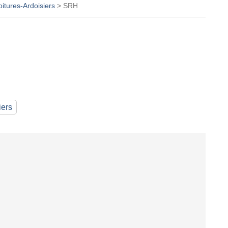
oitures-Ardoisiers
>
SRH
iers