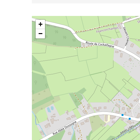
SRH
+
−