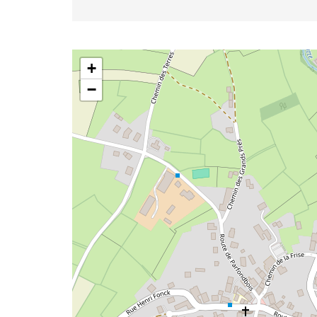
Taton
+
−