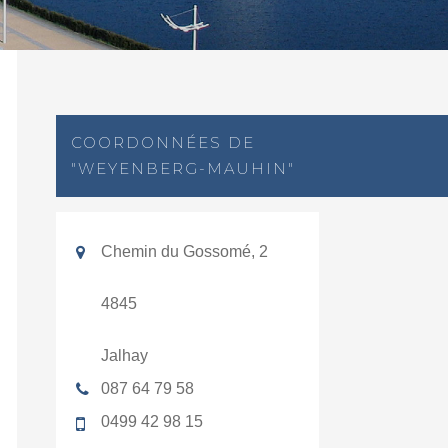
COORDONNÉES DE
"WEYENBERG-MAUHIN"
Chemin du Gossomé, 2
4845
Jalhay
087 64 79 58
0499 42 98 15