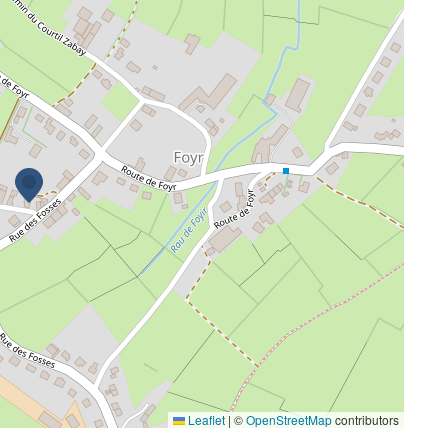
Leaflet
|
©
OpenStreetMap
contributors