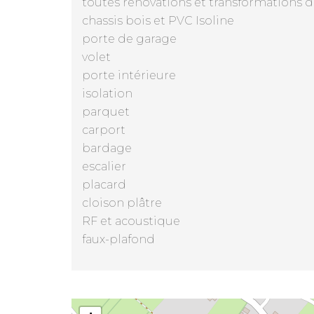
toutes rénovations et transformations 
chassis bois et PVC Isoline
porte de garage
volet
porte intérieure
isolation
parquet
carport
bardage
escalier
placard
cloison plâtre
RF et acoustique
faux-plafond
Weyenberg-Mauhin