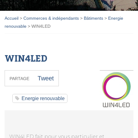
Accueil
>
Commerces & indépendants
>
Bâtiments
>
Energie
renouvable
>
WIN4LED
WIN4LED
Tweet
PARTAGE
Energie renouvable
WIN4LED fait pour vous particulier et