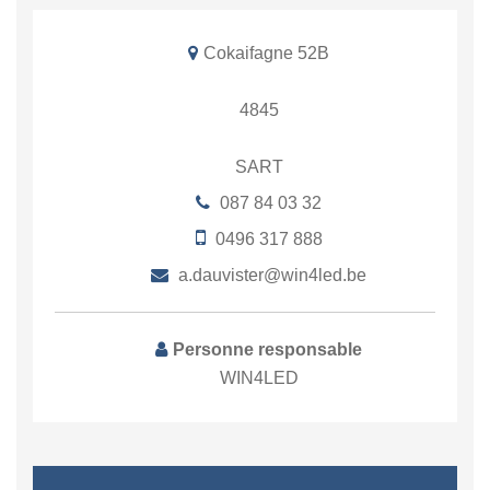
Cokaifagne 52B
4845
SART
087 84 03 32
0496 317 888
a.dauvister@win4led.be
Personne responsable
WIN4LED