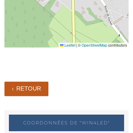
Leaflet
|
©
OpenStreetMap
contributors
RETOUR
COORDONNÉES DE "WIN4LED"