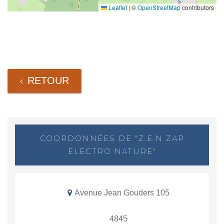
Leaflet
|
©
OpenStreetMap
contributors
RETOUR
COORDONNÉES DE "Z.E.N ZAP
ELECTRO NATURE"
Avenue Jean Gouders 105
4845