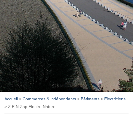
Accueil
>
Commerces & indépendants
>
Bâtiments
>
Electriciens
>
Z.E.N Zap Electro Nature