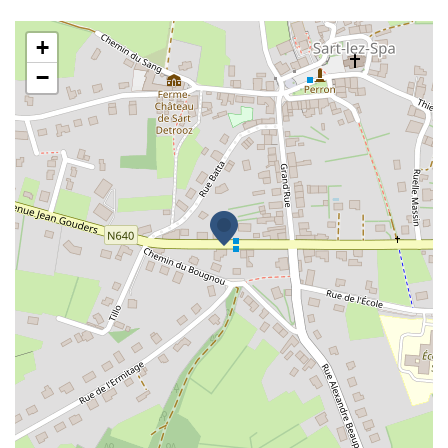
Z.E.N Zap Electro Nature
+
−