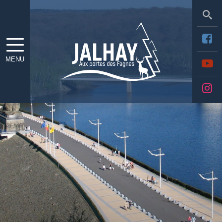
Sea
MENU