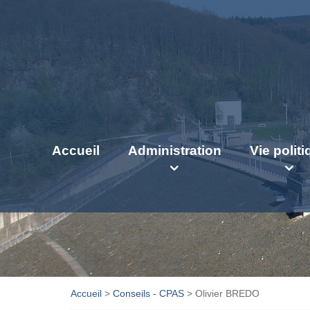
Accueil
Administration
Vie polit
Accueil
>
Conseils - CPAS
>
Olivier BREDO