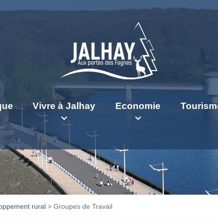
ique
Vivre à Jalhay
Economie
Tourism
ppement rural
>
Groupes de Travail