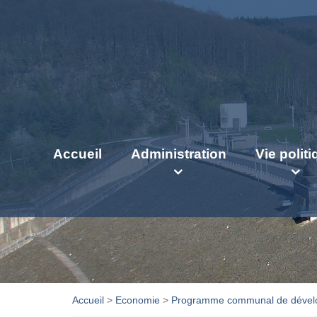
Accueil
Administration
Vie polit
Accueil
>
Economie
>
Programme communal de dévelo