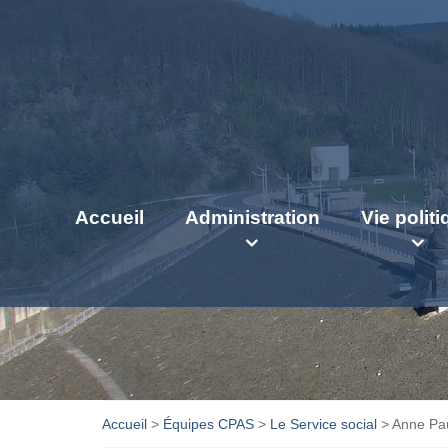
Accueil
Administration
Vie polit
Accueil
>
Équipes CPAS
>
Le Service social
>
Anne Pa