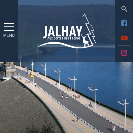
Sea
MENU