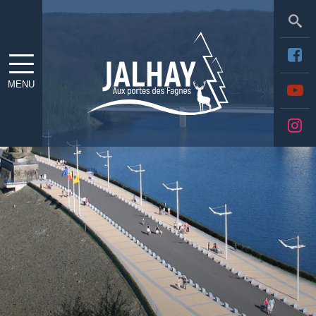
Sea
MENU