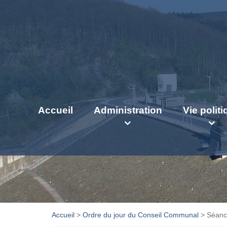
Accueil
Administration
Vie polit
Accueil
>
Ordre du jour du Conseil Communal
>
Séanc