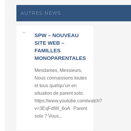
AUTRES NEWS
SPW – NOUVEAU
SITE WEB –
FAMILLES
MONOPARENTALES
Mesdames, Messieurs,
Nous connaissons toutes
et tous quelqu’un en
situation de parent solo.
https://www.youtube.com/watch?
v=3EqFdIW_6oA Parent
solo ? Vous...