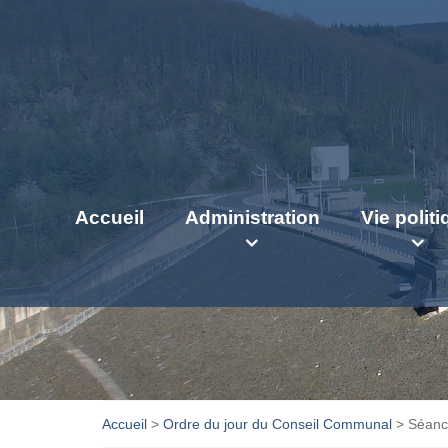
Accueil
Administration
Vie polit
Accueil
>
Ordre du jour du Conseil Communal
>
Séanc