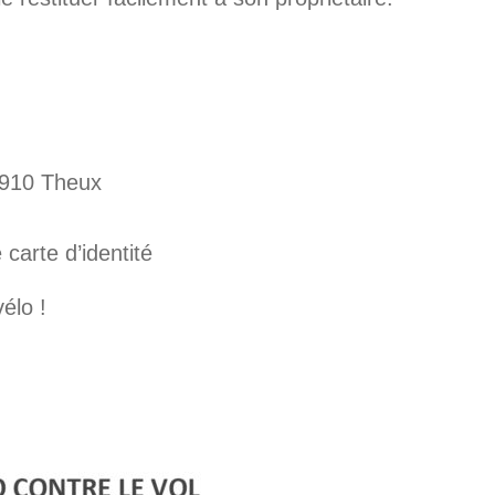
4910 Theux
 carte d’identité
élo !