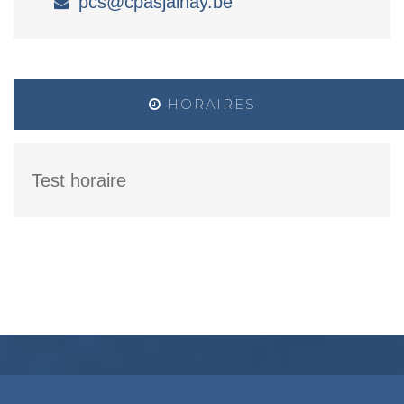
pcs@cpasjalhay.be
HORAIRES
Test horaire