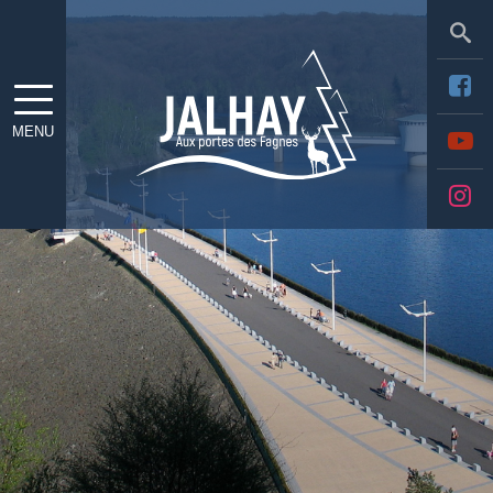
Sea
MENU