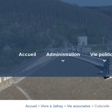
Accueil
Administration
Vie polit
Accueil
>
Vivre à Jalhay
>
Vie associative
>
Culturelle