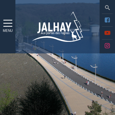
Sea
MENU