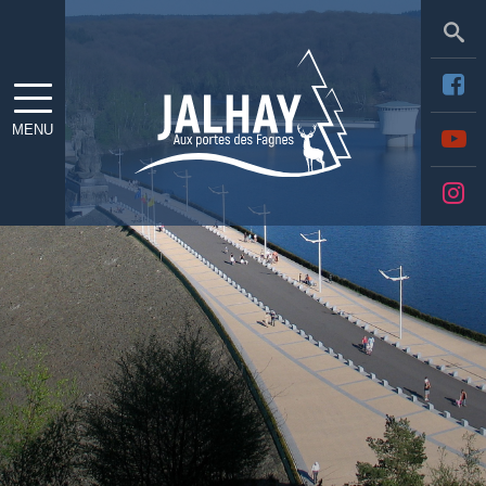
Sea
MENU