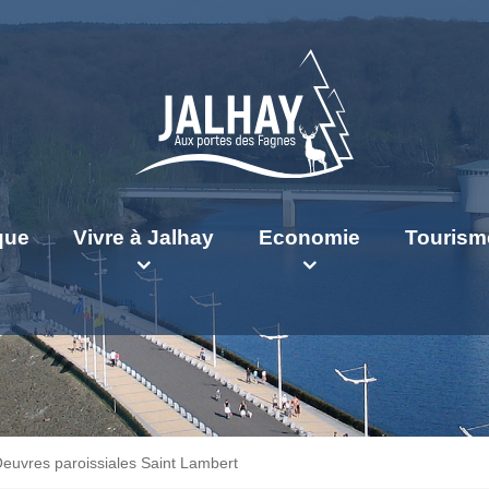
ique
Vivre à Jalhay
Economie
Tourism
euvres paroissiales Saint Lambert