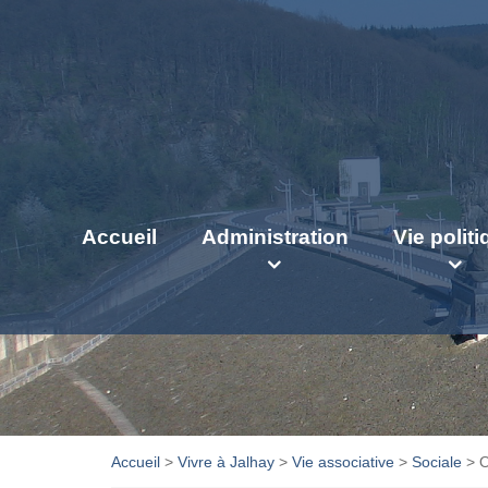
Accueil
Administration
Vie polit
Accueil
>
Vivre à Jalhay
>
Vie associative
>
Sociale
>
O