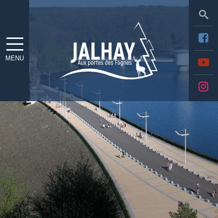
Sea
MENU