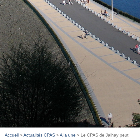
Accueil
>
Actualités CPAS
>
A la une
>
Le CPAS de Jalhay peut