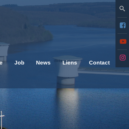
Se
e
Job
News
Liens
Contact