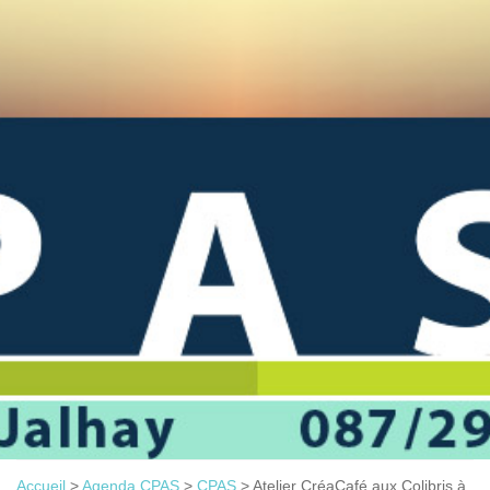
Accueil
>
Agenda CPAS
>
CPAS
>
Atelier CréaCafé aux Colibris à