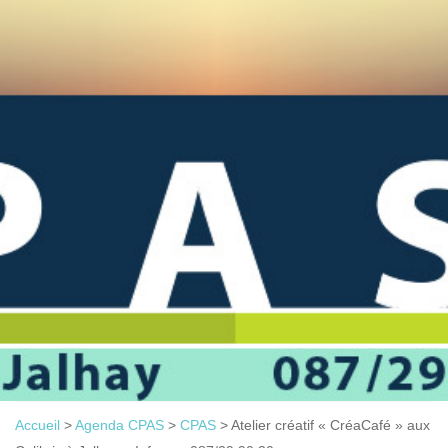
Accueil
>
Agenda CPAS
>
CPAS
>
Atelier créatif « CréaCafé » aux