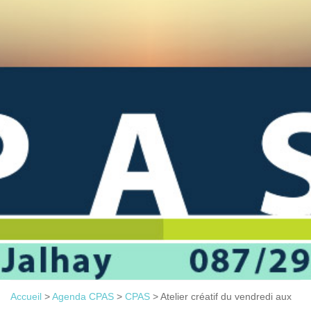
Accueil
>
Agenda CPAS
>
CPAS
>
Atelier créatif du vendredi aux