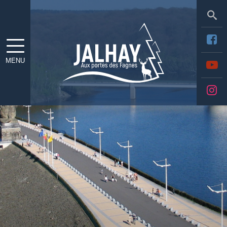
Sea
MENU