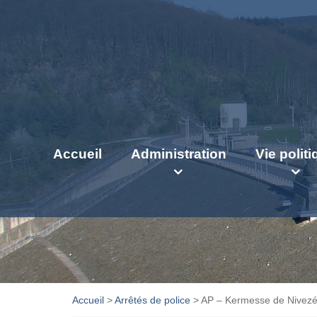
Accueil
Administration
Vie polit
Accueil
>
Arrêtés de police
>
AP – Kermesse de Niveze