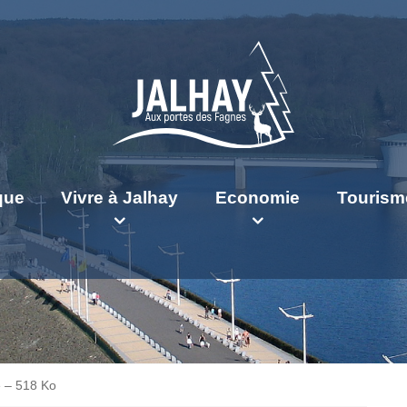
ique
Vivre à Jalhay
Economie
Tourism
́ – 518 Ko