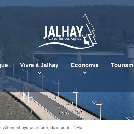
ique
Vivre à Jalhay
Economie
Tourism
revêtement hydrocarboné, Bolimpont – 1Mo