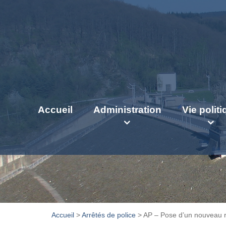
Accueil
Administration
Vie polit
Accueil
>
Arrêtés de police
>
AP – Pose d’un nouveau 