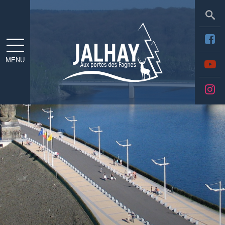
Sea
MENU