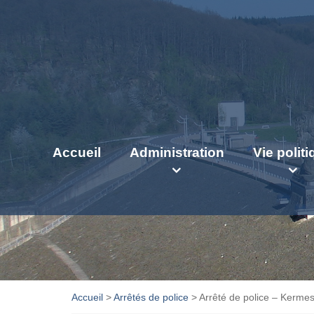
Accueil
Administration
Vie polit
Accueil
>
Arrêtés de police
>
Arrêté de police – Kerme