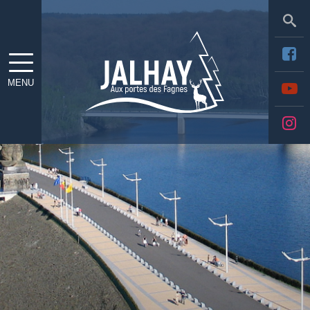
Sea
MENU