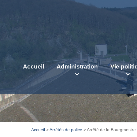
Accueil
Administration
Vie polit
Accueil
>
Arrêtés de police
>
Arrêté de la Bourgmestre