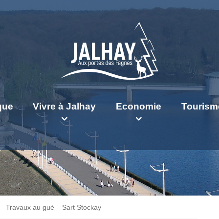
ique
Vivre à Jalhay
Economie
Tourism
 – Travaux au gué – Sart Stockay