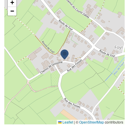
+
−
Leaflet
|
©
OpenStreetMap
contributors