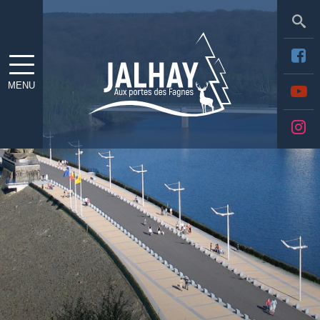
Sea
MENU