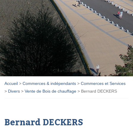
Accueil
>
Commerces & indépendants
>
Commerces et Services
>
Divers
>
Vente de Bois de chauffage
>
Bernard DECKERS
Bernard DECKERS