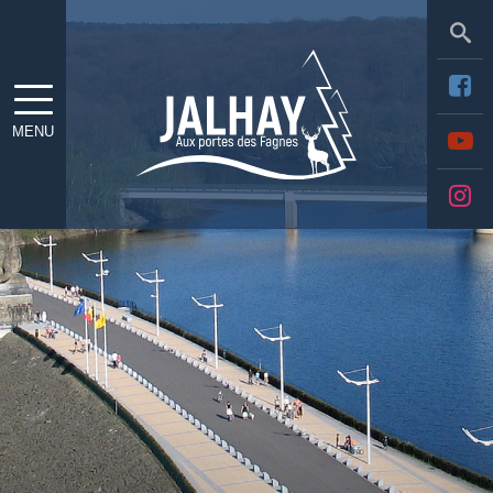
Sea
MENU