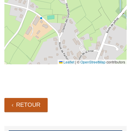
Leaflet
|
©
OpenStreetMap
contributors
RETOUR