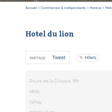
Accueil
>
Commerces & indépendants
>
Horeca
>
Héb
Hotel du lion
Tweet
Hôtels
PARTAGE
Route de la Gileppe, 199
4845
Jalhay