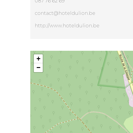
087 76 62 69
contact@hoteldulion.be
http://www.hoteldulion.be
Hotel du lion
+
−