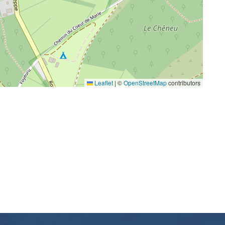
Leaflet
|
©
OpenStreetMap
contributors