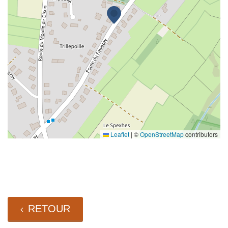
Leaflet
|
©
OpenStreetMap
contributors
RETOUR