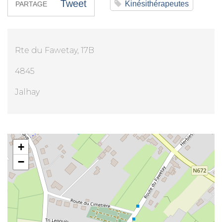
Tweet
Kinésithérapeutes
PARTAGE
Rte du Fawetay, 17B
4845
Jalhay
Mme Véronique Heusch
+
−