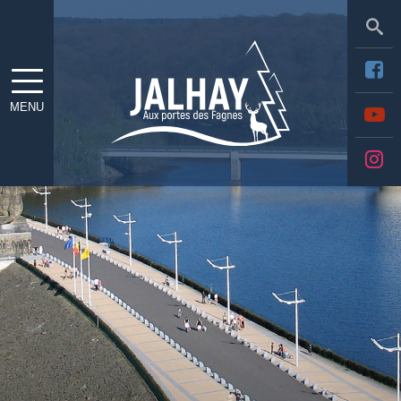
Sea
MENU