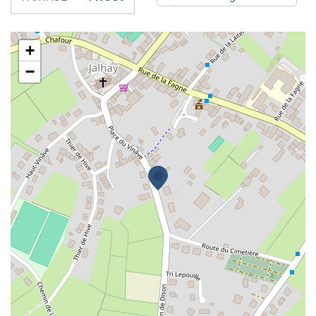
Cabinet Vandenbulck
+
−