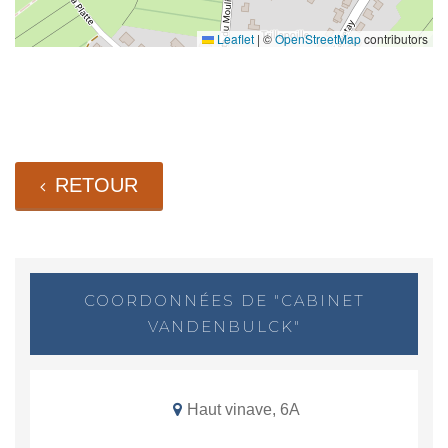
Leaflet
|
©
OpenStreetMap
contributors
RETOUR
COORDONNÉES DE "CABINET
VANDENBULCK"
Haut vinave, 6A