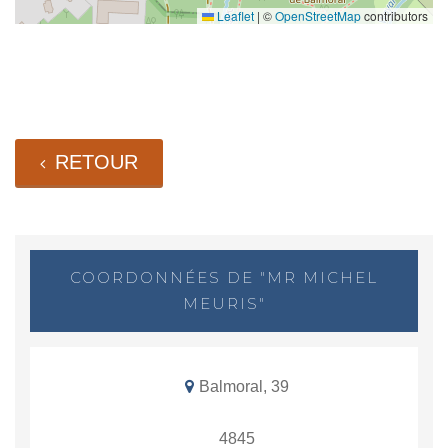
Leaflet
|
©
OpenStreetMap
contributors
RETOUR
COORDONNÉES DE "MR MICHEL
MEURIS"
Balmoral, 39
4845