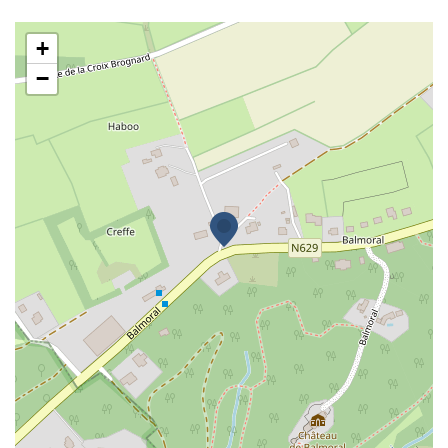
Mr Michel Meuris
+
−