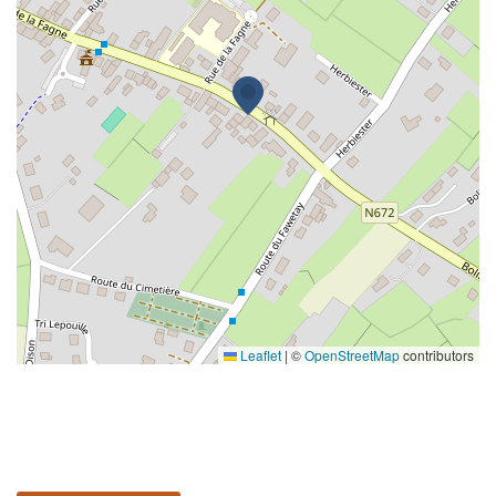
Leaflet
|
©
OpenStreetMap
contributors