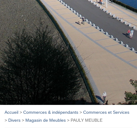
Accueil
>
Commerces & indépendants
>
Commerces et Services
>
Divers
>
Magasin de Meubles
>
PAULY MEUBLE