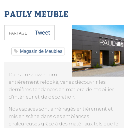
PAULY MEUBLE
Tweet
PARTAGE
Magasin de Meubles
Dans un show-room
entièrement relooké, venez découvrir les
dernières tendances en matière de mobilier
d’intérieur et de décoration.
Nos espaces sont aménagés entièrement et
mis en scène dans des ambiances
chaleureuses grâce à des matériaux tels que le