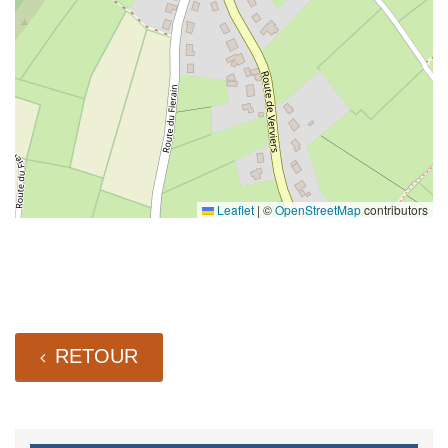
Leaflet
|
©
OpenStreetMap
contributors
RETOUR