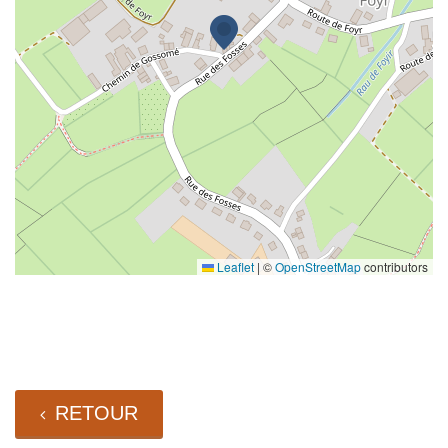
Leaflet
|
©
OpenStreetMap
contributors
RETOUR