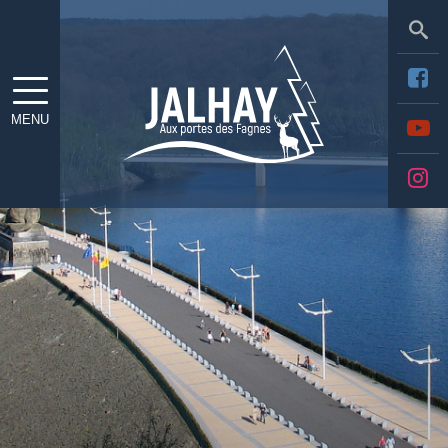
Sea
MENU