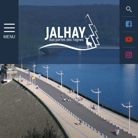
Sea
MENU