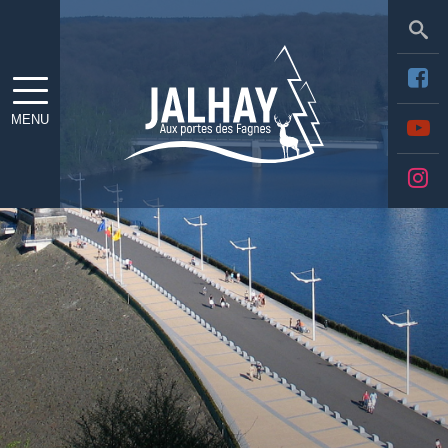
Sea
MENU