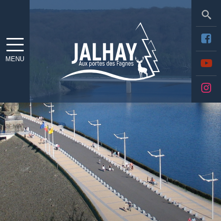
Sea
MENU