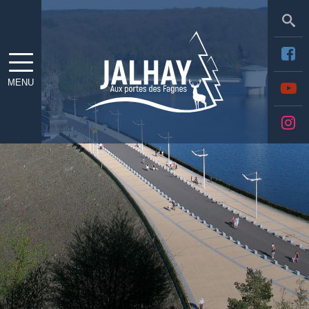
Sea
MENU