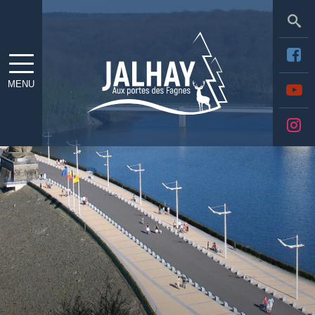
Sea
MENU