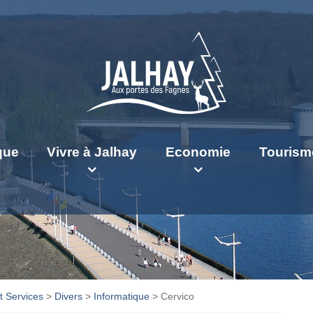
ique
Vivre à Jalhay
Economie
Tourism
 Services
>
Divers
>
Informatique
>
Cervico