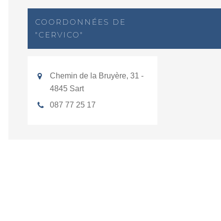
COORDONNÉES DE
"CERVICO"
Chemin de la Bruyère, 31 -
4845 Sart
087 77 25 17