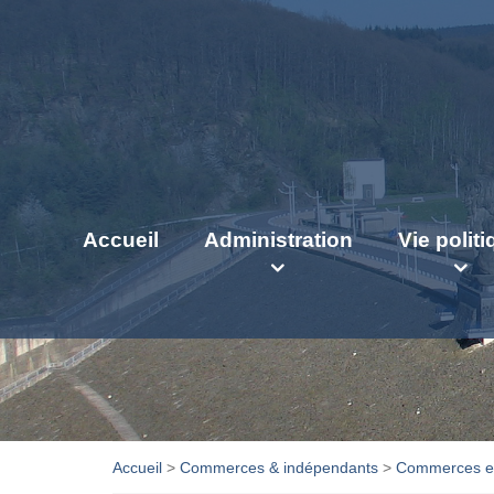
Accueil
Administration
Vie polit
Accueil
>
Commerces & indépendants
>
Commerces et