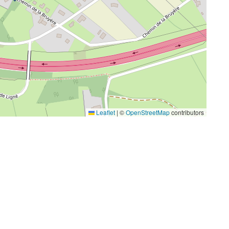
Leaflet
|
©
OpenStreetMap
contributors