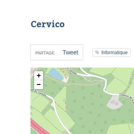
Cervico
Tweet
Informatique
PARTAGE
Cervico
+
−