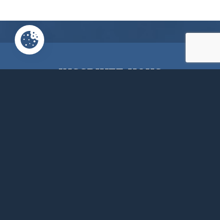
INSCRIVEZ-VOUS
À NOTRE NEWSLETTER
N’hésitez pas à vous inscrire afin d’être
au courant de nos dernières
informations, conseils,...
Email Address